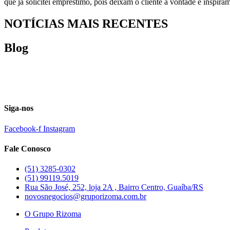
que já solicitei empréstimo, pois deixam o cliente a vontade e inspir
NOTÍCIAS MAIS RECENTES
Blog
Siga-nos
Facebook-f
Instagram
Fale Conosco
(51) 3285-0302
(51) 99119.5019
Rua São José, 252, loja 2A , Bairro Centro, Guaíba/RS
novosnegocios@gruporizoma.com.br
O Grupo Rizoma