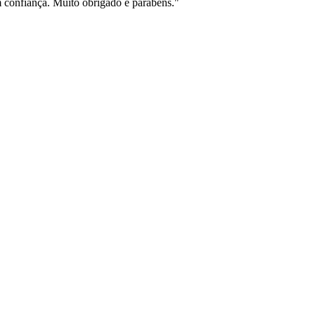
am confiança. Muito obrigado e parabéns."