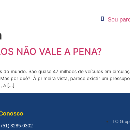
Sou parc
a
OS NÃO VALE A PENA?
los do mundo. São quase 47 milhões de veículos em circula
as por quê? À primeira vista, parece existir um pressupos
, a […]
 Conosco
O Grup
(51) 3285-0302